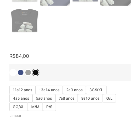
R$
84,00
11a12 anos
13a14 anos
2a3 anos
3G/XXL
4a5 anos
5a6 anos
7a8 anos
9a10 anos
G/L
GG/XL
M/M
P/S
Limpar