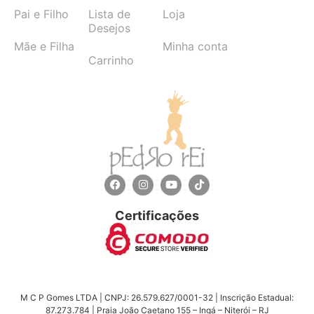
Pai e Filho
Lista de
Loja
Desejos
Mãe e Filha
Minha conta
Carrinho
Certificações
M C P Gomes LTDA | CNPJ: 26.579.627/0001-32 | Inscrição Estadual:
87.273.784 | Praia João Caetano 155 – Ingá – Niterói – RJ