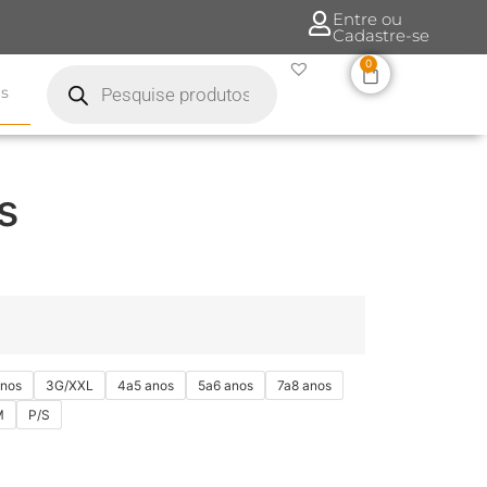
Entre ou
Cadastre-se
0
s
s
anos
3G/XXL
4a5 anos
5a6 anos
7a8 anos
M
P/S