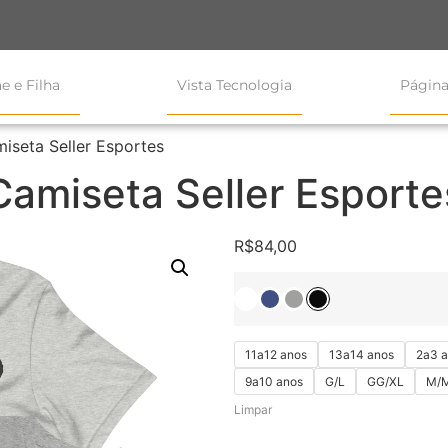
e e Filha
Vista Tecnologia
Página
iseta Seller Esportes
Camiseta Seller Esporte
R$
84,00
11a12 anos
13a14 anos
2a3 
9a10 anos
G/L
GG/XL
M/
Limpar