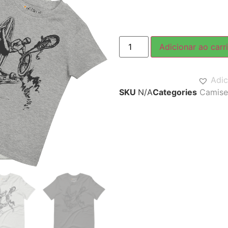
Adicionar ao carr
Adic
SKU
N/A
Categories
Camise