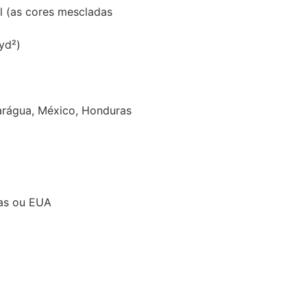
l (as cores mescladas
yd²)
arágua, México, Honduras
ras ou EUA