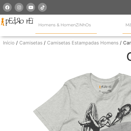
Homens & HomenZiNhOs
Mã
Início
/
Camisetas
/
Camisetas Estampadas Homens
/ Cam