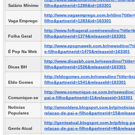
Salário Mínimo
filho&partnerid=1280&id=163301
http://www.vagaemprego.com.br/dino?title=b
Vaga Emprego
filho&partnerid=1283&id=163301
http://www.folhageral.com/newsdino?title=b
Folha Geral
filho&partnerid=1374&releaseid=163301
http://www.epopnaweb.com.br/newsdino/?tit
É Pop Na Web
e-filho&partnerid=1470&releaseid=163301
http://www.dicasbh.com.br/newsdino/?title=
Dicas BH
filho&partnerid=1526&releaseid=163301
http://eldogomes.com.br/newsdino?title=bra
Eldo Gomes
filho&partnerid=1541&releaseId=163301
http://www.comunique-se.com.br/newsdino?t
Comunique-se
pai-e-filho&partnerid=11&releaseid=163301
Noticias 
http://amsoldera.blogspot.com.br/p/noticias
Populares
relacao-de-pai-e-filho&partnerid=15&releas
http://genteatual.blogspot.com.br/p/blog-pa
Gente Atual
relacao-de-pai-e-filho&partnerid=46&releas