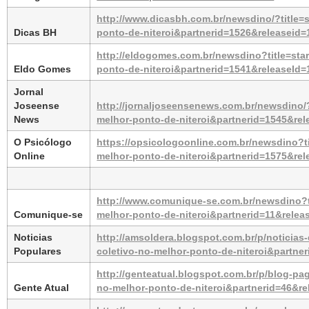
http://www.dicasbh.com.br/newsdino/?title=s
Dicas BH
ponto-de-niteroi&partnerid=1526&releaseid
http://eldogomes.com.br/newsdino?title=star
Eldo Gomes
ponto-de-niteroi&partnerid=1541&releaseId
Jornal 
Joseense 
http://jornaljoseensenews.com.br/newsdino/?
News
melhor-ponto-de-niteroi&partnerid=1545&re
O Psicólogo 
https://opsicologoonline.com.br/newsdino?ti
Online
melhor-ponto-de-niteroi&partnerid=1575&re
http://www.comunique-se.com.br/newsdino?ti
Comunique-se
melhor-ponto-de-niteroi&partnerid=11&relea
Noticias 
http://amsoldera.blogspot.com.br/p/noticias
Populares
coletivo-no-melhor-ponto-de-niteroi&partne
http://genteatual.blogspot.com.br/p/blog-pa
Gente Atual
no-melhor-ponto-de-niteroi&partnerid=46&r