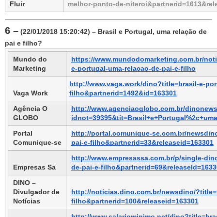
Fluir
melhor-ponto-de-niteroi&partnerid=1613&re
6 –
 (22/01/2018 15:20:42) – Brasil e Portugal, uma relação de 
pai e filho?
Mundo do 
https://www.mundodomarketing.com.br/notic
Marketing
e-portugal-uma-relacao-de-pai-e-filho
http://www.vaga.work/dino?title=brasil-e-po
Vaga Work
filho&partnerid=1492&id=163301
Agência O 
http://www.agenciaoglobo.com.br/dinonews
GLOBO
idnot=39395&tit=Brasil+e+Portugal%2c+u
Portal 
http://portal.comunique-se.com.br/newsdino
Comunique-se
pai-e-filho&partnerid=33&releaseid=163301
http://www.empresassa.com.br/p/single-dino
Empresas Sa
de-pai-e-filho&partnerid=69&releaseId=163
DINO – 
Divulgador de 
http://noticias.dino.com.br/newsdino/?title
Notícias
filho&partnerid=100&releaseid=163301
http://www.salariominimo.net/dino?title=bra