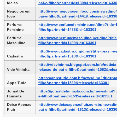
Ideias
pai-e-filho&partnerid=1398&releaseid=1633
Negócios em 
http://www.negociosemfoco.com/newsdino/?t
foco
pai-e-filho&partnerid=1441&releaseid=1633
Perfume 
http://www.perfumefeminino.net/dino?title=b
Feminino
filho&partnerid=1488&id=163301
Perfume 
http://www.perfumemasculino.net/dino?title
Masculino
filho&partnerid=1490&id=163301
http://www.cadastro.org/dino?title=brasil-e
Cadastro
filho&partnerid=1513&id=163301
http://vdevininha.blogspot.com.br/p/noticia
V de Vininha
relacao-de-pai-e-filho&partnerid=1562&rele
https://appstudo.com.br/newsdino?title=bra
Apps Tudo
filho&partnerid=1569&releaseId=163301
Jornal De 
https://jornaldehumaita.com.br/newsdino/?ti
Humaita
e-filho&partnerid=1595&releaseId=163301
Deixe Apenas 
http://www.deixeapenasfluir.com.br/newsdin
Fluir
pai-e-filho&partnerid=1613&releaseId=1633