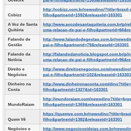
http://cobizz.com.br/newsdino/?title=brasil
Cobizz
filho&partnerid=1592&releaseId=163301
A Voz de Santa 
http://www.avozdesantaquiteria.com.br/p/rel
Quitéria
uma-relacao-de-pai-e-filho&partnerid=66&r
Falando de 
http://www.falandodegestao.com.br/newsdino
Gestão
pai-e-filho&partnerid=79&releaseId=163301
Falando da 
http://falandodanoticia.blogspot.com.br/p/no
Notícia
uma-relacao-de-pai-e-filho&partnerid=96&r
Direito e 
http://www.direitoenegocios.com/newsdino/?
Negócios
pai-e-filho&partnerid=102&releaseid=16330
Dinheiro na 
http://www.dinheironaconta.com/dino?title=
Conta
filho&partnerid=1327&id=163301
http://mundoraiam.com/newsdino?title=brasi
MundoRaiam
filho&partnerid=1369&releaseid=163301
https://quemve.com.br/newsdino?title=brasi
Quem Vê
filho&partnerid=1382&releaseid=163301
Negócios e 
http://www.negocioseideias.com.br/newsdino