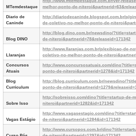
http://www.mtemdestaque.com.br/ver-releases
MTemdestaque
melhor-ponto-de-niteroi&partnerid=63&relea
Diario de 
http://diariodecaninde.blogspot.com.br/p/gir
Caninde
de-coletivo-no-melhor-ponto-de-niteroi&par
http://blog.dino.com.br/newsdino/?title=sta
Blog DINO
de-niteroi&partnerid=78&releaseid=171342
http://www.llaranjas.com.br/p/exibicao-de-no
Llaranjas
coletivo-no-melhor-ponto-de-niteroi&partne
Concursos 
http://www.concursosatuais.com/dino?title=s
Atuais
ponto-de-niteroi&partnerid=1278&id=171342
Blog 
http://blog.curriculum.com.br/newsdino/?tit
Curriculum
ponto-de-niteroi&partnerid=1279&releaseid
http://sobreisso.com/dino?title=startup-de-
Sobre Isso
niteroi&partnerid=1282&id=171342
http://www.vagasestagio.com/dino?title=sta
Vagas Estágio
de-niteroi&partnerid=1284&id=171342
http://www.cursopos.com.br/dino?title=start
Curso Pós
de-niteroi&partnerid=1297&id=171342