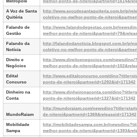
Metrópole
melhor-ponto-de-niteroi&partnerid=1614&re
A Voz de Santa 
http://www.avozdesantaquiteria.com.br/p/rel
Quitéria
coletivo-no-melhor-ponto-de-niteroi&partne
Falando de 
http://www.falandodegestao.com.br/newsdino
Gestão
melhor-ponto-de-niteroi&partnerid=79&relea
Falando da 
http://falandodanoticia.blogspot.com.br/p/no
Notícia
coletivo-no-melhor-ponto-de-niteroi&partne
Direito e 
http://www.direitoenegocios.com/newsdino/?t
Negócios
melhor-ponto-de-niteroi&partnerid=102&rel
Edital 
http://www.editalconcurso.com/dino?title=st
Concurso
ponto-de-niteroi&partnerid=1292&id=171342
Dinheiro na 
http://www.dinheironaconta.com/dino?title=s
Conta
ponto-de-niteroi&partnerid=1327&id=171342
http://mundoraiam.com/newsdino?title=start
MundoRaiam
de-niteroi&partnerid=1369&releaseid=171342
Mobilidade 
http://mobilidadesampa.com.br/newsdino?titl
Sampa
melhor-ponto-de-niteroi&partnerid=1393&re