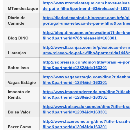
http://www.mtemdestaque.com.br/ver-release
MTemdestaque
de-pai-e-filho&partnerid=63&releaseId=163
Diario de 
http://diariodecaninde.blogspot.com.br/p/gir
Caninde
portugal-uma-relacao-de-pai-e-filho&partn
http://blog.dino.com.br/newsdino/?title=bra
Blog DINO
filho&partnerid=78&releaseid=163301
http://www.llaranjas.com.br/p/exibicao-de-no
Llaranjas
uma-relacao-de-pai-e-filho&partnerid=144&
http://sobreisso.com/dino?title=brasil-e-po
Sobre Isso
filho&partnerid=1282&id=163301
http://www.vagasestagio.com/dino?title=bra
Vagas Estágio
filho&partnerid=1284&id=163301
Imposto de 
http://www.impostoderenda.org/dino?title=b
Renda
filho&partnerid=1288&id=163301
http://www.bolsavalor.com.br/dino?title=bra
Bolsa Valor
filho&partnerid=1299&id=163301
http://www.fazercomo.org/dino?title=brasil-
Fazer Como
filho&partnerid=1304&id=163301