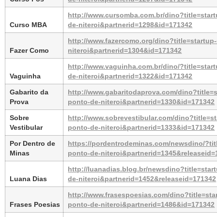
http://www.cursomba.com.br/dino?title=star
Curso MBA
de-niteroi&partnerid=1298&id=171342
http://www.fazercomo.org/dino?title=startup
Fazer Como
niteroi&partnerid=1304&id=171342
http://www.vaguinha.com.br/dino/?title=star
Vaguinha
de-niteroi&partnerid=1322&id=171342
Gabarito da 
http://www.gabaritodaprova.com/dino?title=s
Prova
ponto-de-niteroi&partnerid=1330&id=171342
Sobre 
http://www.sobrevestibular.com/dino?title=s
Vestibular
ponto-de-niteroi&partnerid=1333&id=171342
Por Dentro de 
https://pordentrodeminas.com/newsdino/?tit
Minas
ponto-de-niteroi&partnerid=1345&releaseid
http://luanadias.blog.br/newsdino?title=sta
Luana Dias
de-niteroi&partnerid=1452&releaseid=171342
http://www.frasespoesias.com/dino?title=sta
Frases Poesias
ponto-de-niteroi&partnerid=1486&id=171342