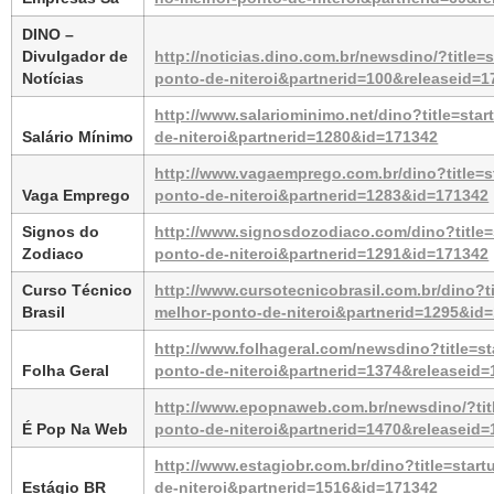
DINO – 
Divulgador de 
http://noticias.dino.com.br/newsdino/?title
Notícias
ponto-de-niteroi&partnerid=100&releaseid=1
http://www.salariominimo.net/dino?title=sta
Salário Mínimo
de-niteroi&partnerid=1280&id=171342
http://www.vagaemprego.com.br/dino?title=s
Vaga Emprego
ponto-de-niteroi&partnerid=1283&id=171342
Signos do 
http://www.signosdozodiaco.com/dino?title=
Zodiaco
ponto-de-niteroi&partnerid=1291&id=171342
Curso Técnico 
http://www.cursotecnicobrasil.com.br/dino?t
Brasil
melhor-ponto-de-niteroi&partnerid=1295&id
http://www.folhageral.com/newsdino?title=st
Folha Geral
ponto-de-niteroi&partnerid=1374&releaseid
http://www.epopnaweb.com.br/newsdino/?titl
É Pop Na Web
ponto-de-niteroi&partnerid=1470&releaseid
http://www.estagiobr.com.br/dino?title=star
Estágio BR
de-niteroi&partnerid=1516&id=171342