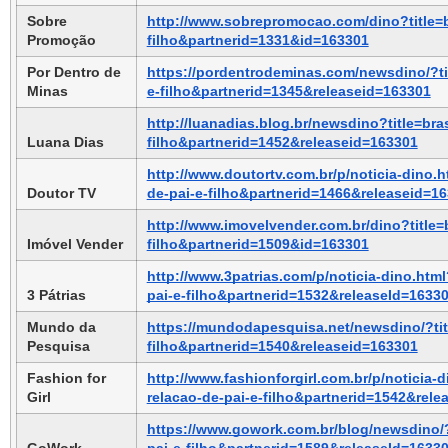
Sobre 
http://www.sobrepromocao.com/dino?title=br
Promoção
filho&partnerid=1331&id=163301
Por Dentro de 
https://pordentrodeminas.com/newsdino/?tit
Minas
e-filho&partnerid=1345&releaseid=163301
http://luanadias.blog.br/newsdino?title=bra
Luana Dias
filho&partnerid=1452&releaseid=163301
http://www.doutortv.com.br/p/noticia-dino.h
Doutor TV
de-pai-e-filho&partnerid=1466&releaseid=1
http://www.imovelvender.com.br/dino?title=b
Imóvel Vender
filho&partnerid=1509&id=163301
http://www.3patrias.com/p/noticia-dino.html
3 Pátrias
pai-e-filho&partnerid=1532&releaseId=1633
Mundo da 
https://mundodapesquisa.net/newsdino/?titl
Pesquisa
filho&partnerid=1540&releaseid=163301
Fashion for 
http://www.fashionforgirl.com.br/p/noticia-d
Girl
relacao-de-pai-e-filho&partnerid=1542&rele
https://www.gowork.com.br/blog/newsdino/?t
GoWork
pai-e-filho&partnerid=1589&releaseId=1633