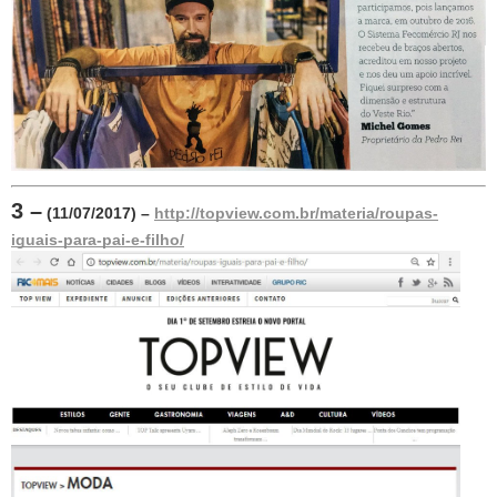
3 –
 (11/07/2017) – 
http://topview.com.br/materia/roupas-
iguais-para-pai-e-filho/