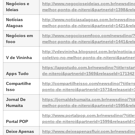
Negócios e 
http://www.negocioseideias.com.br/newsdino/
Ideias
melhor-ponto-de-niteroi&partnerid=1398&re
Notícias 
http://www.noticiasalagoas.com.br/newsdino/
Alagoas
melhor-ponto-de-niteroi&partnerid=1421&re
Negócios em 
http://www.negociosemfoco.com/newsdino/?ti
foco
melhor-ponto-de-niteroi&partnerid=1441&re
http://vdevininha.blogspot.com.br/p/noticia-
V de Vininha
coletivo-no-melhor-ponto-de-niteroi&partne
https://appstudo.com.br/newsdino?title=sta
Apps Tudo
de-niteroi&partnerid=1569&releaseId=171342
Compartilhe 
http://compartilheisso.com/newsdino/?title=
Isso
ponto-de-niteroi&partnerid=1573&releaseid
Jornal De 
https://jornaldehumaita.com.br/newsdino/?ti
Humaita
melhor-ponto-de-niteroi&partnerid=1595&re
http://www.portalpop.com.br/newsdino/?title
Portal POP
ponto-de-niteroi&partnerid=1599&releaseId
Deixe Apenas 
http://www.deixeapenasfluir.com.br/newsdino