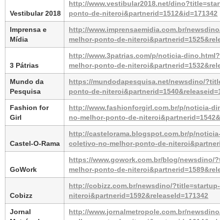
http://www.vestibular2018.net/dino?title=st
Vestibular 2018
ponto-de-niteroi&partnerid=1512&id=171342
Imprensa e 
http://www.imprensaemidia.com.br/newsdino/?
Mídia
melhor-ponto-de-niteroi&partnerid=1525&re
http://www.3patrias.com/p/noticia-dino.html?
3 Pátrias
melhor-ponto-de-niteroi&partnerid=1532&re
Mundo da 
https://mundodapesquisa.net/newsdino/?titl
Pesquisa
ponto-de-niteroi&partnerid=1540&releaseid
Fashion for 
http://www.fashionforgirl.com.br/p/noticia-d
Girl
no-melhor-ponto-de-niteroi&partnerid=1542
http://castelorama.blogspot.com.br/p/noticia
Castel-O-Rama
coletivo-no-melhor-ponto-de-niteroi&partne
https://www.gowork.com.br/blog/newsdino/?ti
GoWork
melhor-ponto-de-niteroi&partnerid=1589&re
http://cobizz.com.br/newsdino/?title=startu
Cobizz
niteroi&partnerid=1592&releaseId=171342
Jornal 
http://www.jornalmetropole.com.br/newsdino/