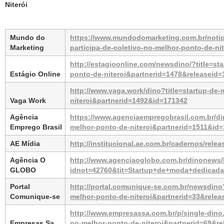
Niterói
Mundo do 
https://www.mundodomarketing.com.br/notici
Marketing
participa-de-coletivo-no-melhor-ponto-de-nit
http://estagioonline.com/newsdino/?title=st
Estágio Online
ponto-de-niteroi&partnerid=1478&releaseid
http://www.vaga.work/dino?title=startup-de-
Vaga Work
niteroi&partnerid=1492&id=171342
Agência 
https://www.agenciaempregobrasil.com.br/din
Emprego Brasil
melhor-ponto-de-niteroi&partnerid=1511&id
AE Mídia
http://institucional.ae.com.br/cadernos
Agência O 
http://www.agenciaoglobo.com.br/dinonews/
GLOBO
idnot=42760&tit=Startup+de+moda+dedicada
Portal 
http://portal.comunique-se.com.br/newsdino?
Comunique-se
melhor-ponto-de-niteroi&partnerid=33&relea
http://www.empresassa.com.br/p/single-dino.
Empresas Sa
no-melhor-ponto-de-niteroi&partnerid=69&r