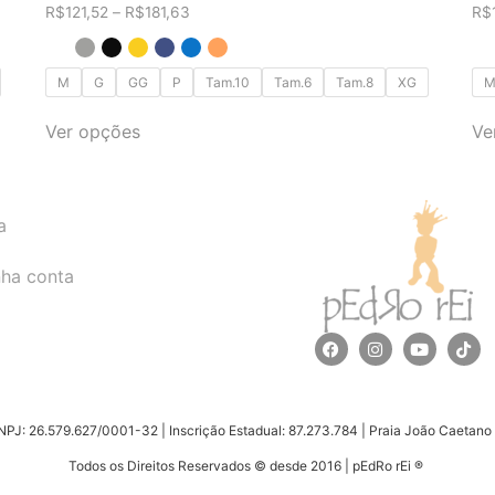
R$
121,52
–
R$
181,63
R$
M
G
GG
P
Tam.10
Tam.6
Tam.8
XG
Ver opções
Ve
a
ha conta
J: 26.579.627/0001-32 | Inscrição Estadual: 87.273.784 | Praia João Caetano 15
Todos os Direitos Reservados © desde 2016 | pEdRo rEi ®