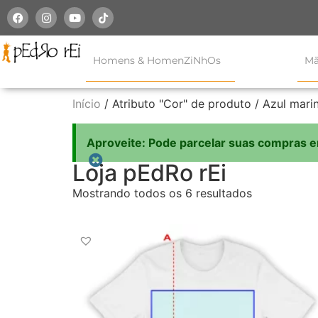
Homens & HomenZiNhOs
Mã
Início
/ Atributo "Cor" de produto / Azul mari
Aproveite: Pode parcelar suas compras e
Loja pEdRo rEi
Mostrando todos os 6 resultados