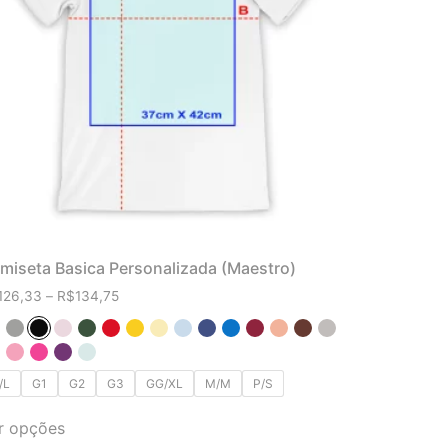
miseta Basica Personalizada (Maestro)
126,33
–
R$
134,75
/L
G1
G2
G3
GG/XL
M/M
P/S
r opções