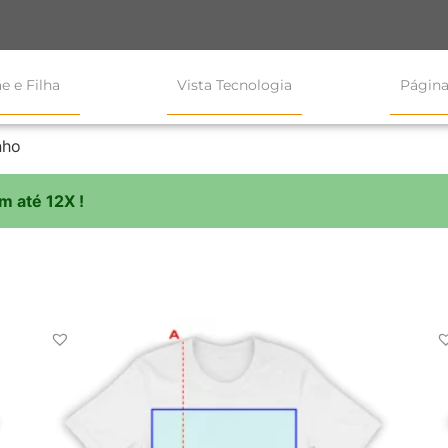
e e Filha
Vista Tecnologia
Página
nho
m até 12X !