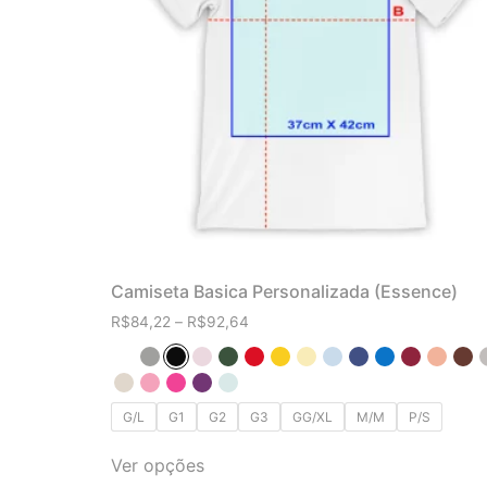
Camiseta Basica Personalizada (Essence)
R$
84,22
–
R$
92,64
G/L
G1
G2
G3
GG/XL
M/M
P/S
Ver opções