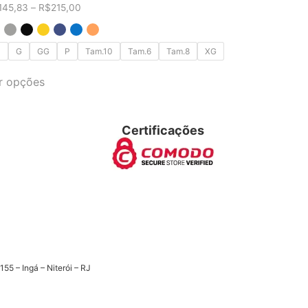
145,83
–
R$
215,00
M
G
GG
P
Tam.10
Tam.6
Tam.8
XG
r opções
Certificações
5 – Ingá – Niterói – RJ