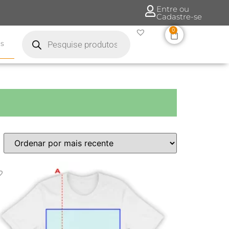
Entre ou
Cadastre-se
0
s