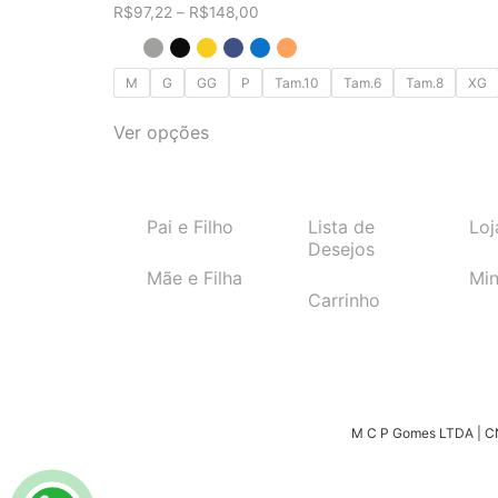
R$
97,22
–
R$
148,00
M
G
GG
P
Tam.10
Tam.6
Tam.8
XG
Ver opções
Pai e Filho
Lista de
Loj
Desejos
Mãe e Filha
Min
Carrinho
M C P Gomes LTDA | CNP