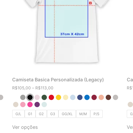
Camiseta Basica Personalizada (Legacy)
Ca
R$
105,00
–
R$
113,00
R$
G/L
G1
G2
G3
GG/XL
M/M
P/S
G
Ver opções
Ve